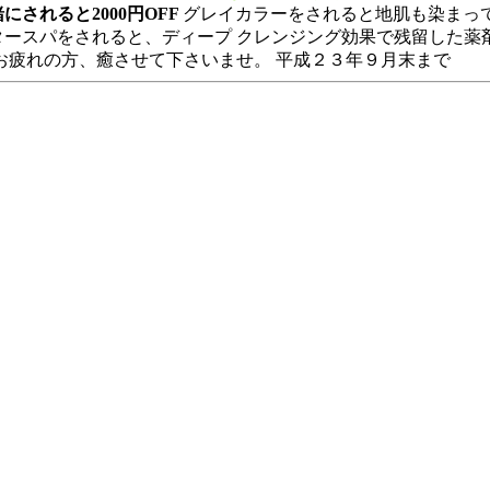
されると2000円OFF
グレイカラーをされると地肌も染まっ
タースパをされると、ディープ クレンジング効果で残留した薬
お疲れの方、癒させて下さいませ。 平成２３年９月末まで