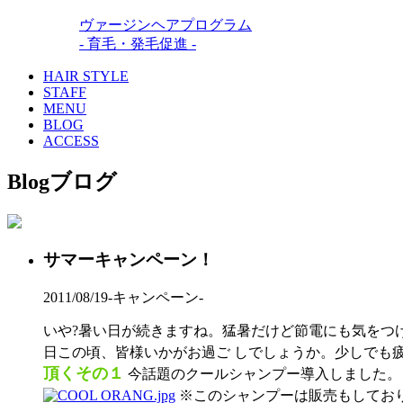
ヴァージンヘアプログラム
- 育毛・発毛促進 -
HAIR STYLE
STAFF
MENU
BLOG
ACCESS
Blog
ブログ
サマーキャンペーン！
2011/08/19
-キャンペーン-
いや?暑い日が続きますね。猛暑だけど節電にも気をつ
日この頃、皆様いかがお過ご しでしょうか。少しでも
頂くその１
今話題のクールシャンプー導入しました。
※このシャンプーは販売もしております