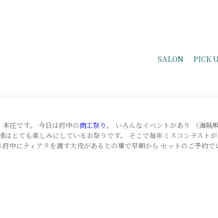
SALON
PICK 
、本庄です。 今日は府中の
商工祭り
。 いろんなイベントがあり （海賊
様はとても楽しみにしているお祭りです。 そこで毎年ミスコンテストが
ス府中にティアラを渡す大役があるとの事で早朝から セットのご予約で