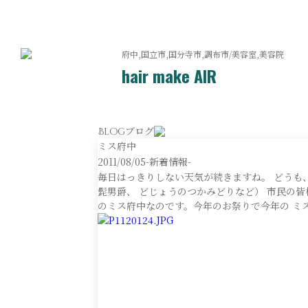
府中,国立市,国分寺市,調布市/美容室,美容院
hair make AIR
ブログ
Blog
ミス府中
2011/08/05
-新着情報-
毎日はっきりしない天気が続きますね。 どうも
髭男爵、 どじょうのつかみどりなど） 市民の皆
のミス府中なのです。今年のお祭りで今年の ミ