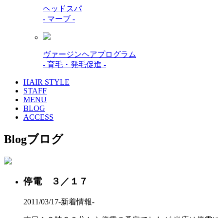
ヘッドスパ
- マーブ -
ヴァージンヘアプログラム
- 育毛・発毛促進 -
HAIR STYLE
STAFF
MENU
BLOG
ACCESS
Blog
ブログ
停電 ３／１７
2011/03/17
-新着情報-