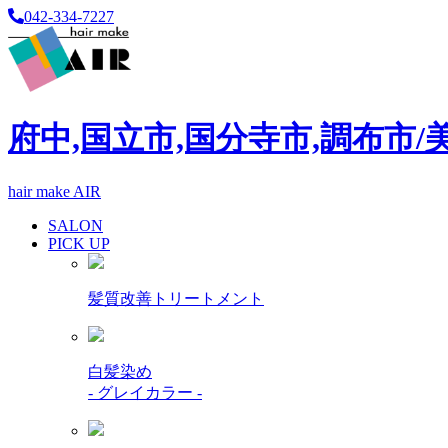
042-334-7227
府中,国立市,国分寺市,調布市/
hair make AIR
SALON
PICK UP
髪質改善トリートメント
白髪染め
- グレイカラー -