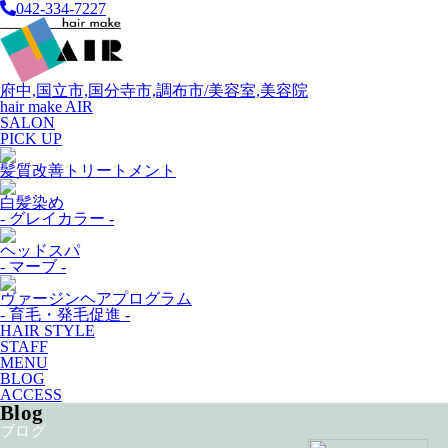
042-334-7227
府中,国立市,国分寺市,調布市/美容室,美容院
hair make AIR
SALON
PICK UP
髪質改善トリートメント
白髪染め
- グレイカラー -
ヘッドスパ
- マーブ -
ヴァージンヘアプログラム
- 育毛・発毛促進 -
HAIR STYLE
STAFF
MENU
BLOG
ACCESS
Blog
ブログ