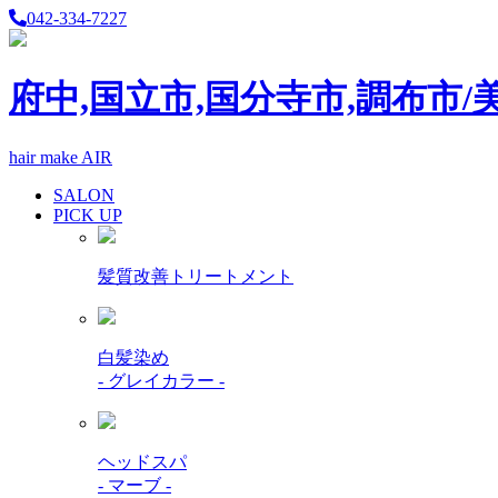
042-334-7227
府中,国立市,国分寺市,調布市/
hair make AIR
SALON
PICK UP
髪質改善トリートメント
白髪染め
- グレイカラー -
ヘッドスパ
- マーブ -