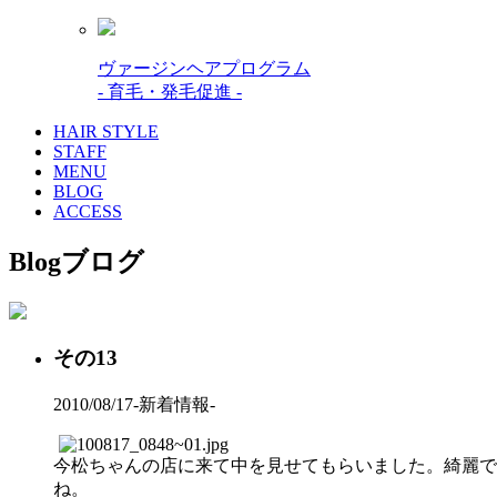
ヴァージンヘアプログラム
- 育毛・発毛促進 -
HAIR STYLE
STAFF
MENU
BLOG
ACCESS
Blog
ブログ
その13
2010/08/17
-新着情報-
今松ちゃんの店に来て中を見せてもらいました。綺麗で
ね。