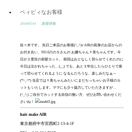
ベィビィなお客様
2010/07/14
-新着情報-
佐々木です。 先日ご来店のお客様(^_^)v AIRの前身のお店からの
お付き合い、NO.621のＳさんの お嬢ちゃんＹ美ちゃんです。今
日が２度目の前髪カット。 前回はおとなしく切らせてくれたのに
今日は泣かれちゃった…(;_;) でも、あと３年位したらひとりで座
って切らせてくれるように なるんだろうな、楽しみだなぁ～
(*^_^*) 当店ではＹ美ちゃんみたいにまだちっちゃいお子様のカ
ットも いたします。ママにも少々協力していただきますが…
(^_^;) ご自分でカットする自信の無い方、ぜひお問い合わせくだ
さいね！
hair make AIR
東京都府中市宮西町2-13-4-1F