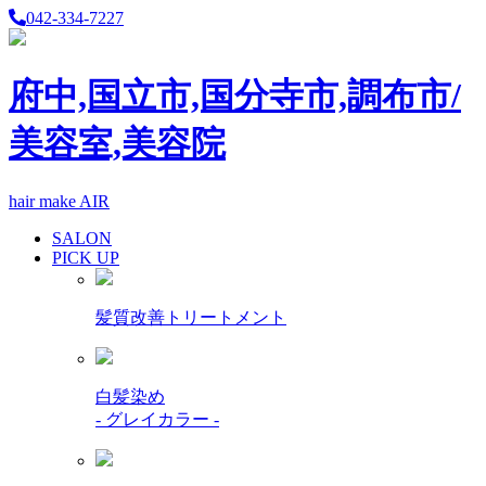
042-334-7227
府中,国立市,国分寺市,調布市/
美容室,美容院
hair make AIR
SALON
PICK UP
髪質改善トリートメント
白髪染め
- グレイカラー -