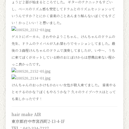
ょうど２部が始まるところでした。 ギターのテクニックもすごい
し、ベースのリズム感も安定してドラムとのリズムセッションって
いうんですか？とにかく音楽のことあんまり解んないぼくでもすご
い！かっこいい！と思いました。
ゲストにボーカル、さわやかようこちゃん、けんちゃんのドラムの
先生、ドラムのライバルが入れ替わりでセッションしてました。最
後の３曲程けんちゃんのドラムで演奏してましたが、いや～、うち
に来てぼくがカットしている時のおとぼけからは想像出来ない程か
っこ良かったです。
けんちゃんのおっかけもかわいい女性が数人来てました。 音楽やる
とモテるのかな？ぼくもやろうかな？ 久々のライブハウスはとって
も楽しかったです！
hair make AIR
東京都府中市宮西町2-13-4-1F
TEL：042-334-7227